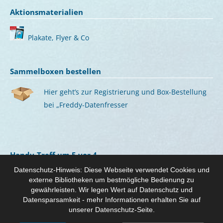
Aktionsmaterialien
Plakate, Flyer & Co
Sammelboxen bestellen
Hier geht’s zur Registrierung und Box-Bestellung
bei „Freddy-Datenfresser
Handy-Treff um 5 vor 4
Datenschutz-Hinweis: Diese Webseite verwendet Cookies und
Hier geht’s zur Online-Reihe zu Themen rund ums Handy:
externe Bibliotheken um bestmögliche Bedienung zu
gewährleisten. Wir legen Wert auf Datenschutz und
Handy-Treff um 5 vor 4
Datensparsamkeit - mehr Informationen erhalten Sie auf
unserer Datenschutz-Seite.